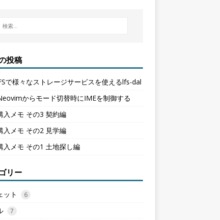
の投稿
 LFSで様々なストレージサービスを使えるlfs-dal
/Neovimからモード切替時にIMEを制御する
購入メモ その3 契約編
購入メモ その2 見学編
購入メモ その1 土地探し編
ゴリー
ェット
6
ル
7