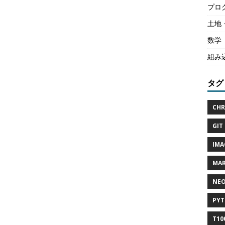
プロ
土地
数学
組み
タグ
CHR
GIT 
IMA
MAR
NEO
PYT
T10