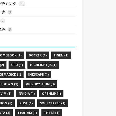
グラミング
13
・家
3
2
込み
3
OMEBOOK (1)
DOCKER (1)
EIGEN (1)
(2)
GPU (1)
HIGHLIGHT.JS (1)
GEMAGICK (1)
INKSCAPE (1)
KDOWN (1)
MICROPYTHON (3)
VIM (1)
NVIDIA (1)
OPENMP (1)
HON (8)
RUST (1)
SOURCETREE (1)
0TA (3)
T100TAM (1)
THETA (1)