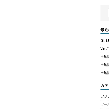
最近
Git
Vim
土地
土地
土地
カテ
ガジ
ツー