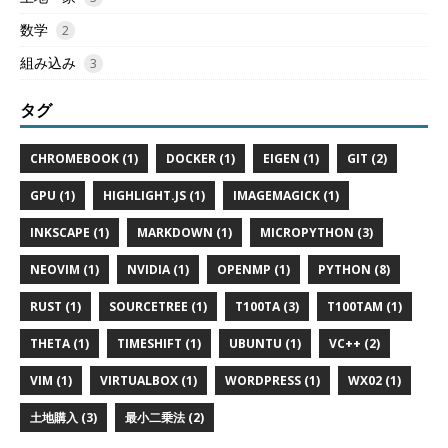
数学
2
組み込み
3
タグ
CHROMEBOOK (1)
DOCKER (1)
EIGEN (1)
GIT (2)
GPU (1)
HIGHLIGHT.JS (1)
IMAGEMAGICK (1)
INKSCAPE (1)
MARKDOWN (1)
MICROPYTHON (3)
NEOVIM (1)
NVIDIA (1)
OPENMP (1)
PYTHON (8)
RUST (1)
SOURCETREE (1)
T100TA (3)
T100TAM (1)
THETA (1)
TIMESHIFT (1)
UBUNTU (1)
VC++ (2)
VIM (1)
VIRTUALBOX (1)
WORDPRESS (1)
WX02 (1)
土地購入 (3)
最小二乗法 (2)