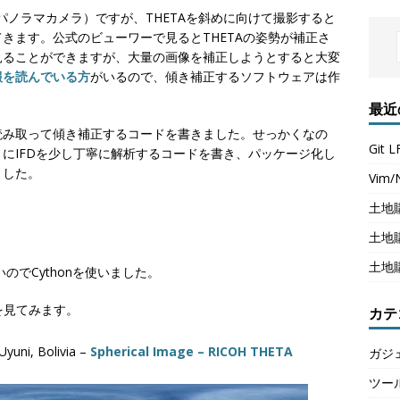
パノラマカメラ）ですが、THETAを斜めに向けて撮影すると
きます。公式のビューワーで見るとTHETAの姿勢が補正さ
見ることができますが、大量の画像を補正しようとすると大変
報を読んでいる方
がいるので、傾き補正するソフトウェアは作
最近
を読み取って傾き補正するコードを書きました。せっかくなの
Git
にIFDを少し丁寧に解析するコードを書き、パッケージ化し
ました。
Vim
土地
土地
土地
のでCythonを使いました。
を見てみます。
カテ
Uyuni, Bolivia –
Spherical Image – RICOH THETA
ガジ
ツー