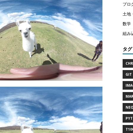
プロ
土地
数学
組み
タグ
CHR
GIT 
IMA
MAR
NEO
PYT
T10