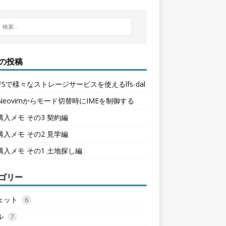
の投稿
 LFSで様々なストレージサービスを使えるlfs-dal
/Neovimからモード切替時にIMEを制御する
購入メモ その3 契約編
購入メモ その2 見学編
購入メモ その1 土地探し編
ゴリー
ェット
6
ル
7