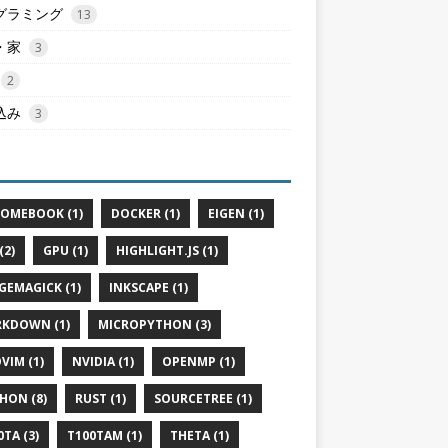
グラミング
13
・家
3
2
込み
3
OMEBOOK (1)
DOCKER (1)
EIGEN (1)
(2)
GPU (1)
HIGHLIGHT.JS (1)
GEMAGICK (1)
INKSCAPE (1)
KDOWN (1)
MICROPYTHON (3)
VIM (1)
NVIDIA (1)
OPENMP (1)
HON (8)
RUST (1)
SOURCETREE (1)
0TA (3)
T100TAM (1)
THETA (1)