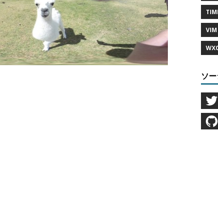
TIM
VIM 
WX0
ソー