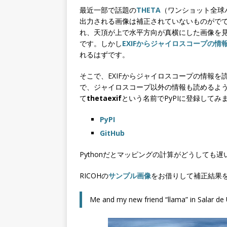
最近一部で話題の
THETA
（ワンショット全球
出力される画像は補正されていないものがでて
れ、天頂が上で水平方向が真横にした画像を
です。しかし
EXIFからジャイロスコープの情
れるはずです。
そこで、EXIFからジャイロスコープの情報
で、ジャイロスコープ以外の情報も読めるよう
て
thetaexif
という名前でPyPIに登録してみ
PyPI
GitHub
Pythonだとマッピングの計算がどうしても遅い
RICOHの
サンプル画像
をお借りして補正結果
Me and my new friend “llama” in Salar de 